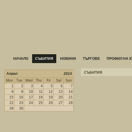
НАЧАЛО
СЪБИТИЯ
НОВИНИ
ТЪРГОВЕ
ПРОФИЛ НА К
СЪБИТИЯ
Април
2024
Mon
Tue
Wed
Thu
Fri
Sat
Sun
1
2
3
4
5
6
7
8
9
10
11
12
13
14
15
16
17
18
19
20
21
22
23
24
25
26
27
28
29
30