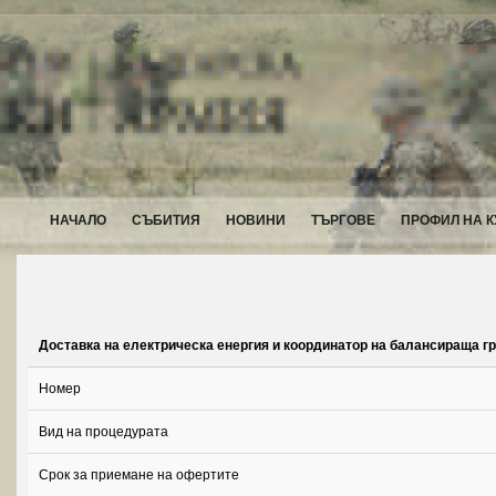
НАЧАЛО
СЪБИТИЯ
НОВИНИ
ТЪРГОВЕ
ПРОФИЛ НА К
Доставка на електрическа енергия и координатор на балансираща г
Номер
Вид на процедурата
Срок за приемане на офертите