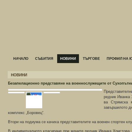
НАЧАЛО
СЪБИТИЯ
НОВИНИ
ТЪРГОВЕ
ПРОФИЛ НА К
НОВИНИ
Безапелационно представяне на военнослужещите от Сухопътни
Представителн
редник Иванка 
ва Стрямска м
завършилото дн
комплекс „Боровец“.
Втори на подиума се качиха представителите на военен спортен клу
В индивидуалното класиране при жените редник Иванка Христова, 