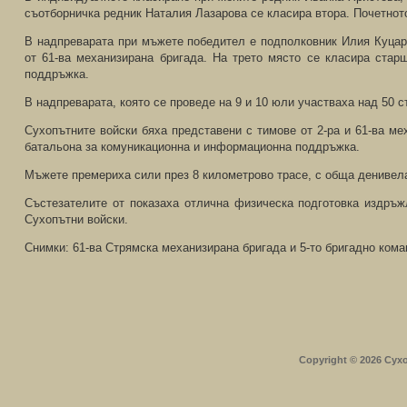
съотборничка редник Наталия Лазарова се класира втора. Почетното
В надпреварата при мъжете победител е подполковник Илия Куцар
от 61-ва механизирана бригада. На трето място се класира ста
поддръжка.
В надпреварата, която се проведе на 9 и 10 юли участваха над 50 с
Сухопътните войски бяха представени с тимове от 2-ра и 61-ва мех
батальона за комуникационна и информационна поддръжка.
Мъжете премериха сили през 8 километрово трасе, с обща денивела
Състезателите от показаха отлична физическа подготовка издръж
Сухопътни войски.
Снимки: 61-ва Стрямска механизирана бригада и 5-то бригадно ком
Copyright © 2026 Сух